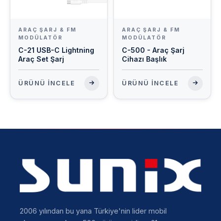
ARAÇ ŞARJ & FM
ARAÇ ŞARJ & FM
MODÜLATÖR
MODÜLATÖR
C-21 USB-C Lightning
C-500 - Araç Şarj
Araç Set Şarj
Cihazı Başlık
ÜRÜNÜ İNCELE
ÜRÜNÜ İNCELE
2006 yılından bu yana Türkiye'nin lider mobil