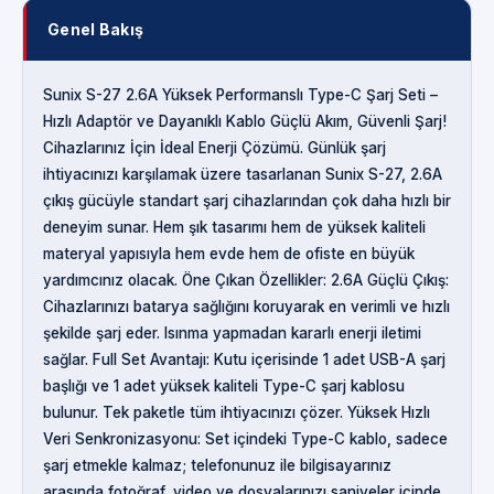
Genel Bakış
Sunix S-27 2.6A Yüksek Performanslı Type-C Şarj Seti –
Hızlı Adaptör ve Dayanıklı Kablo Güçlü Akım, Güvenli Şarj!
Cihazlarınız İçin İdeal Enerji Çözümü. Günlük şarj
ihtiyacınızı karşılamak üzere tasarlanan Sunix S-27, 2.6A
çıkış gücüyle standart şarj cihazlarından çok daha hızlı bir
deneyim sunar. Hem şık tasarımı hem de yüksek kaliteli
materyal yapısıyla hem evde hem de ofiste en büyük
yardımcınız olacak. Öne Çıkan Özellikler: 2.6A Güçlü Çıkış:
Cihazlarınızı batarya sağlığını koruyarak en verimli ve hızlı
şekilde şarj eder. Isınma yapmadan kararlı enerji iletimi
sağlar. Full Set Avantajı: Kutu içerisinde 1 adet USB-A şarj
başlığı ve 1 adet yüksek kaliteli Type-C şarj kablosu
bulunur. Tek paketle tüm ihtiyacınızı çözer. Yüksek Hızlı
Veri Senkronizasyonu: Set içindeki Type-C kablo, sadece
şarj etmekle kalmaz; telefonunuz ile bilgisayarınız
arasında fotoğraf, video ve dosyalarınızı saniyeler içinde