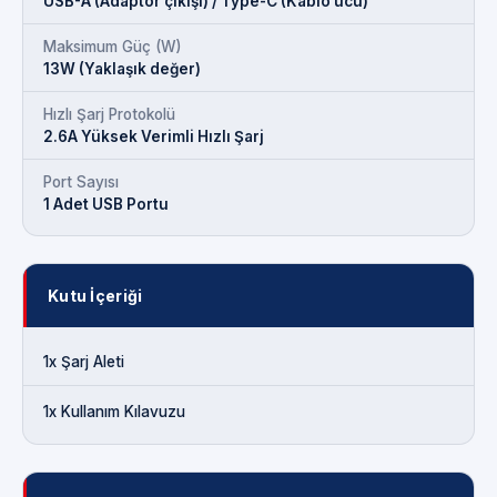
USB-A (Adaptör çıkışı) / Type-C (Kablo ucu)
Maksimum Güç (W)
13W (Yaklaşık değer)
Hızlı Şarj Protokolü
2.6A Yüksek Verimli Hızlı Şarj
Port Sayısı
1 Adet USB Portu
Kutu İçeriği
1x Şarj Aleti
1x Kullanım Kılavuzu