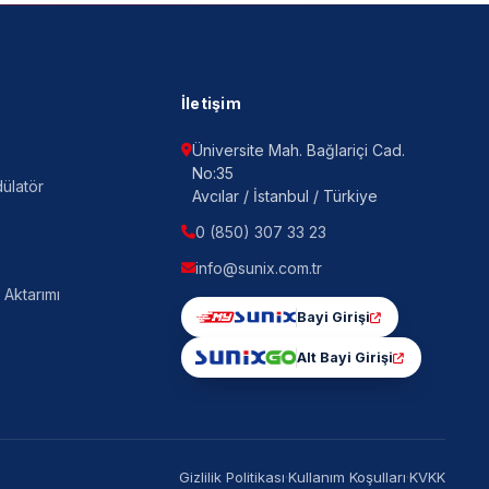
İletişim
Üniversite Mah. Bağlariçi Cad.
No:35
ülatör
Avcılar / İstanbul / Türkiye
0 (850) 307 33 23
info@sunix.com.tr
 Aktarımı
Bayi Girişi
Alt Bayi Girişi
Gizlilik Politikası
·
Kullanım Koşulları
·
KVKK