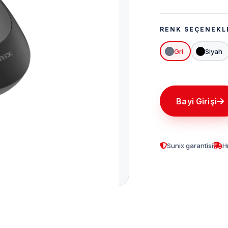
RENK SEÇENEKL
Gri
Siyah
Bayi Girişi
Sunix garantisi
H