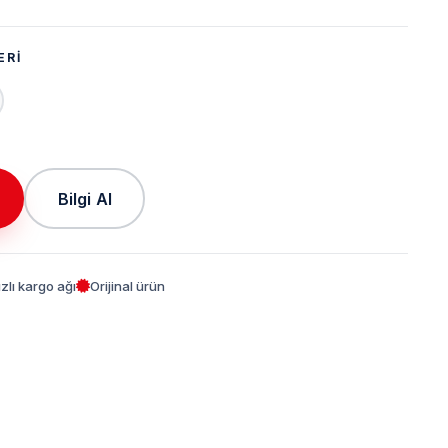
ERI
Bilgi Al
ızlı kargo ağı
Orijinal ürün