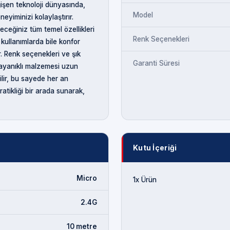
ğişen teknoloji dünyasında,
Model
eyiminizi kolaylaştırır.
eceğiniz tüm temel özellikleri
Renk Seçenekleri
 kullanımlarda bile konfor
. Renk seçenekleri ve şık
Garanti Süresi
dayanıklı malzemesi uzun
ilir, bu sayede her an
atikliği bir arada sunarak,
Kutu İçeriği
Micro
1x Ürün
2.4G
10 metre