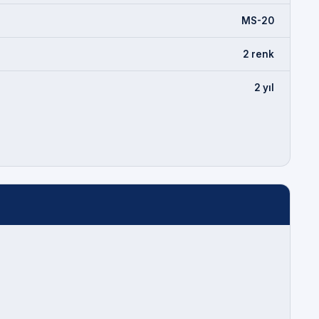
MS-20
2 renk
2 yıl