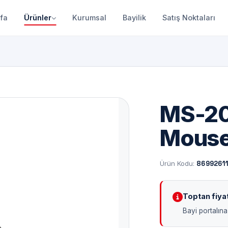
fa
Ürünler
Kurumsal
Bayilik
Satış Noktaları
MS-20
Mous
Ürün Kodu:
8699261
Toptan fiyat 
Bayi portalına 