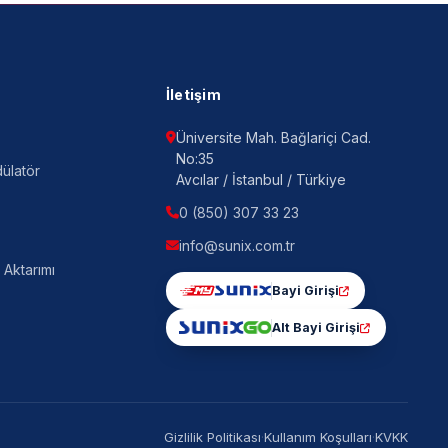
İletişim
Üniversite Mah. Bağlariçi Cad.
No:35
ülatör
Avcılar / İstanbul / Türkiye
0 (850) 307 33 23
info@sunix.com.tr
 Aktarımı
Bayi Girişi
Alt Bayi Girişi
Gizlilik Politikası
·
Kullanım Koşulları
·
KVKK