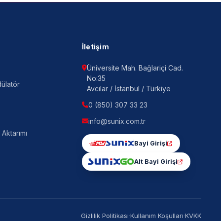
İletişim
Üniversite Mah. Bağlariçi Cad.
No:35
ülatör
Avcılar / İstanbul / Türkiye
0 (850) 307 33 23
info@sunix.com.tr
 Aktarımı
Bayi Girişi
Alt Bayi Girişi
Gizlilik Politikası
·
Kullanım Koşulları
·
KVKK