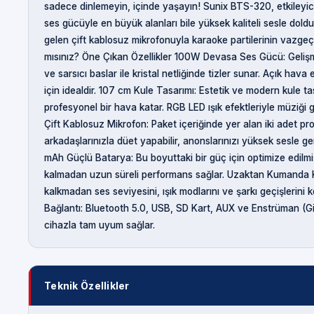
sadece dinlemeyin, içinde yaşayın! Sunix BTS-320, etkiley
ses gücüyle en büyük alanları bile yüksek kaliteli sesle dold
gelen çift kablosuz mikrofonuyla karaoke partilerinin vazgeç
mısınız? Öne Çıkan Özellikler 100W Devasa Ses Gücü: Gelişmi
ve sarsıcı baslar ile kristal netliğinde tizler sunar. Açık hava 
için idealdir. 107 cm Kule Tasarımı: Estetik ve modern kule 
profesyonel bir hava katar. RGB LED ışık efektleriyle müziği 
Çift Kablosuz Mikrofon: Paket içeriğinde yer alan iki adet p
arkadaşlarınızla düet yapabilir, anonslarınızı yüksek sesle ge
mAh Güçlü Batarya: Bu boyuttaki bir güç için optimize edilmi
kalmadan uzun süreli performans sağlar. Uzaktan Kumanda 
kalkmadan ses seviyesini, ışık modlarını ve şarkı geçişlerini k
Bağlantı: Bluetooth 5.0, USB, SD Kart, AUX ve Enstrüman (Gitar
cihazla tam uyum sağlar.
Teknik Özellikler