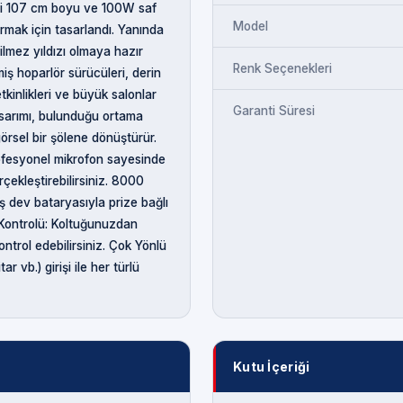
ici 107 cm boyu ve 100W saf
Model
urmak için tasarlandı. Yanında
ilmez yıldızı olmaya hazır
Renk Seçenekleri
ş hoparlör sürücüleri, derin
etkinlikleri ve büyük salonlar
Garanti Süresi
tasarımı, bulunduğu ortama
görsel bir şölene dönüştürür.
rofesyonel mikrofon sayesinde
rçekleştirebilirsiniz. 8000
ş dev bataryasıyla prize bağlı
Kontrolü: Koltuğunuzdan
ontrol edebilirsiniz. Çok Yönlü
 vb.) girişi ile her türlü
Kutu İçeriği