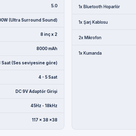
5.0
1x Bluetooth Hoparlör
00W (Ultra Surround Sound)
1x Şarj Kablosu
8 inç x 2
2x Mikrofon
8000 mAh
1x Kumanda
8 Saat (Ses seviyesine göre)
4 - 5 Saat
DC 9V Adaptör Girişi
45Hz - 18kHz
117 x 38 x38