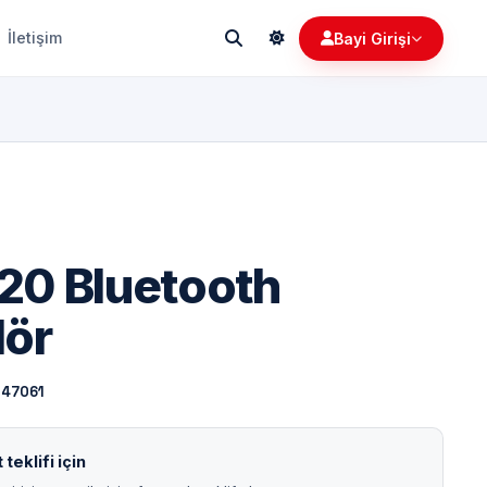
İletişim
Bayi Girişi
20 Bluetooth
lör
147061
teklifi için