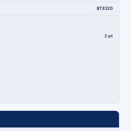
BTS320
2 yıl