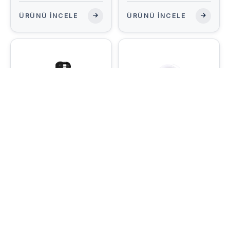
ÜRÜNÜ İNCELE
ÜRÜNÜ İNCELE
BLUETOOTH KULAKLIK
BLUETOOTH KULAKLIK
BLT-38 Bluetooth
BLT-20 Bluetooth
Kulaklık
Kulaklık
ÜRÜNÜ İNCELE
ÜRÜNÜ İNCELE